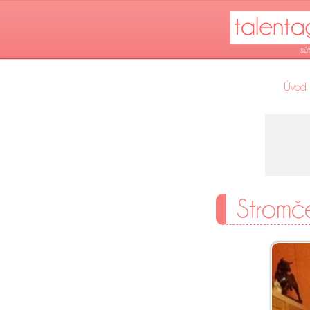
Úvod
Stromč