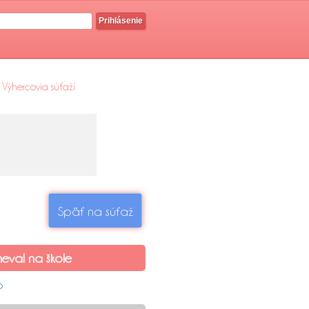
Prihlásenie
Výhercovia súťaží
Späť na súťaž
eval na škole
P