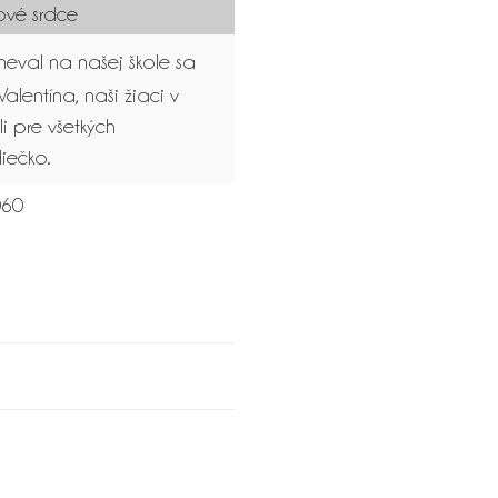
vé srdce
eval na našej škole sa
Valentína, naši žiaci v
i pre všetkých
iečko.
60