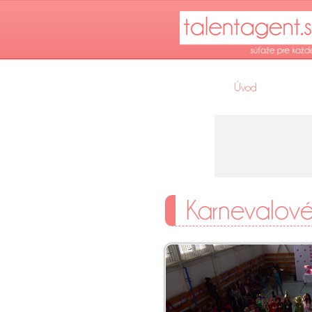
Úvod
Karnevalové