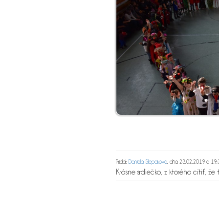
Pridal:
Daniela Slepáková
, dňa 23.02.2019 o 19:
Krásne srdiečko, z ktorého cítiť, že