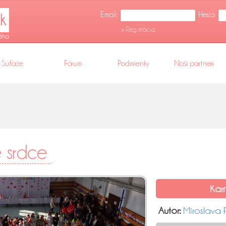
Email:
Heslo:
» Registrácia
Súťaže
Fórum
Podmienky
Naši partneri
 srdce
Karn
Autor:
Miroslava 