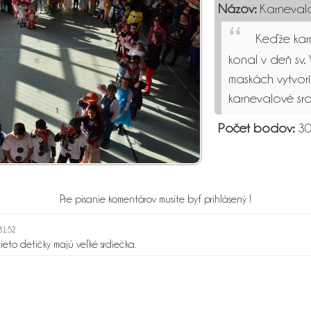
Názov:
Karnevalo
Keďže karn
konal v deň sv. 
maskách vytvoril
karnevalové srd
Počet bodov:
30
Pre písanie komentárov musíte byť prihlásený !
31:52
 tieto detičky majú veľké srdiečka.