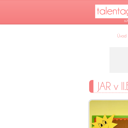
Úvod
JAR v II