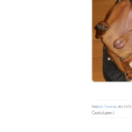
Pridal:
Ján Červenák
, dňa 24.03
Gratulujem.:)