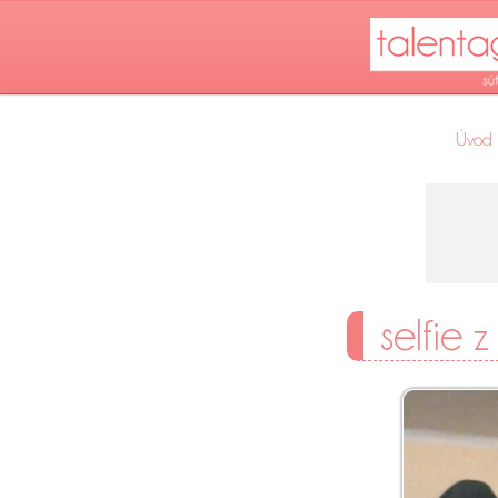
Úvod
selfie z