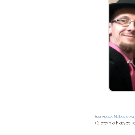
Pridal:
JAroslava Muhlbacherová J
+5 prosím o hlasy,lze 