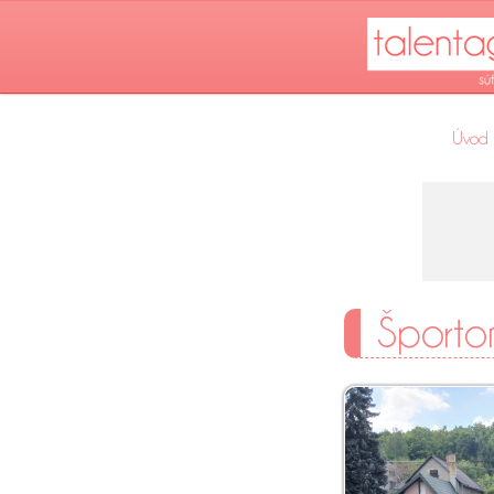
Úvod
Športo