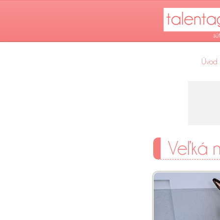
Úvod
Veľká n