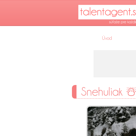
Úvod
Snehuliak ☃