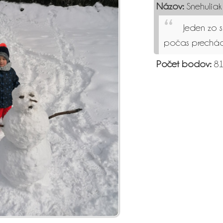
Názov:
Snehuliak
Jeden zo 
počas prechád
Počet bodov:
81