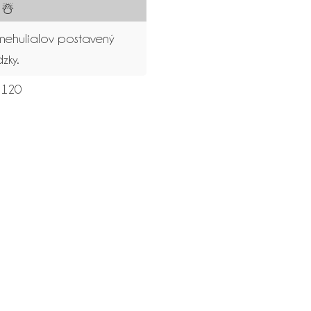
 ☃️
snehulialov postavený
zky.
120