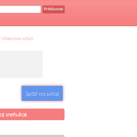
Prihlásenie
Výhercovia súťaží
Späť na súťaž
aj snehuliak