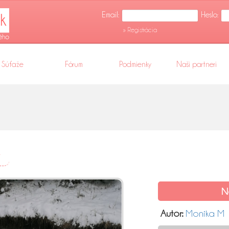
Email:
Heslo:
» Registrácia
Súťaže
Fórum
Podmienky
Naši partneri
️
N
Autor:
Monika M