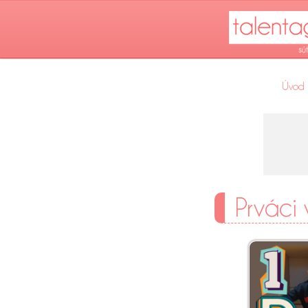
Úvod
Prváci 